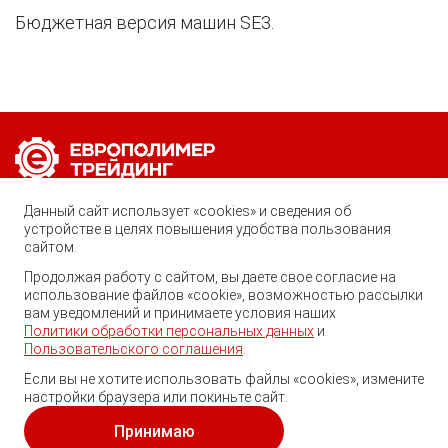
Бюджетная версия машин SE3.
Позвоните нам по любому вопросу:
Данный сайт использует «cookies» и сведения об
8 (800) 222-40-61
устройстве в целях повышения удобства пользования
сайтом.
Ростов-на-Дону, ул. Вавилова, 59
Продолжая работу с сайтом, вы даете свое согласие на
Георгий
использование файлов «cookie», возможностью рассылки
trade@ep-group.ru
Здравствуйте! Готов помочь
вам уведомлений и принимаете условия наших
Вам. Напишите мне, если у
Политики обработки персональных данных
и
Вас появятся вопросы.
Пользовательского соглашения
.
Если вы не хотите использовать файлы «cookies», измените
настройки браузера или покиньте сайт.
© 2010-2024. Европолимер-Трейдинг.
Все права защищены.
Принимаю
Политика обработки персональных данных
и