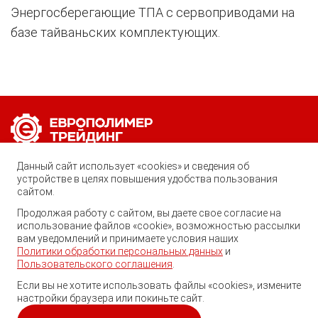
Энергосберегающие ТПА с сервоприводами на
базе тайваньских комплектующих.
Позвоните нам по любому вопросу:
Данный сайт использует «cookies» и сведения об
8 (800) 222-40-61
устройстве в целях повышения удобства пользования
сайтом.
Ростов-на-Дону, ул. Вавилова, 59
Продолжая работу с сайтом, вы даете свое согласие на
использование файлов «cookie», возможностью рассылки
trade@ep-group.ru
вам уведомлений и принимаете условия наших
Политики обработки персональных данных
и
Пользовательского соглашения
.
Если вы не хотите использовать файлы «cookies», измените
настройки браузера или покиньте сайт.
© 2010-2024. Европолимер-Трейдинг.
Все права защищены.