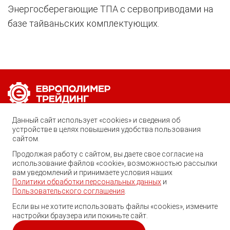
Энергосберегающие ТПА с сервоприводами на
базе тайваньских комплектующих.
Позвоните нам по любому вопросу:
Данный сайт использует «cookies» и сведения об
8 (800) 222-40-61
устройстве в целях повышения удобства пользования
сайтом.
Ростов-на-Дону, ул. Вавилова, 59
Продолжая работу с сайтом, вы даете свое согласие на
использование файлов «cookie», возможностью рассылки
trade@ep-group.ru
вам уведомлений и принимаете условия наших
Политики обработки персональных данных
и
Пользовательского соглашения
.
Если вы не хотите использовать файлы «cookies», измените
настройки браузера или покиньте сайт.
© 2010-2024. Европолимер-Трейдинг.
Все права защищены.