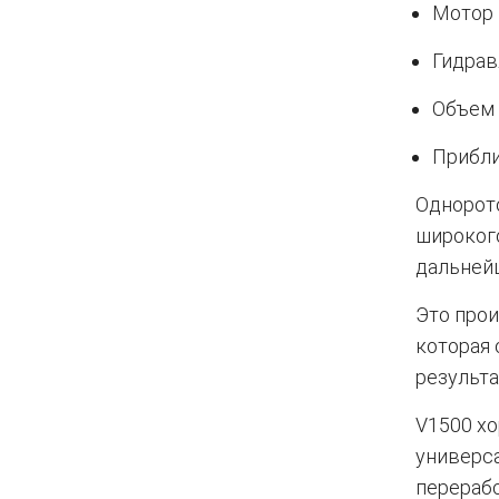
Мотор 
Гидрав
Объем 
Прибли
Однорот
широког
дальнейш
Это прои
которая
результа
V1500 хо
универс
перерабо