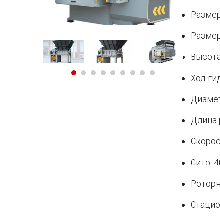
Размер
Размер
Высота
Ход ги
Диамет
Длина 
Скорос
Сито: 
Роторн
Стацио