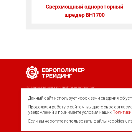
Сверхмощный однороторный
шредер BH1700
Позвоните нам по любому вопросу:
8 (800) 222-40-61
Данный сайт использует «cookies» и сведения об у
Ростов-на-Дону, ул. Вавилова, 59
Продолжая работу с сайтом, вы даете свое соглас
уведомлений и принимаете условия наших
Политики
trade@ep-group.ru
Если вы не хотите использовать файлы «cookies», и
© 2010-2024. Европолимер-Трейди