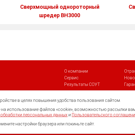
Сверхмощный однороторный
С
шредер BH3000
О компании
Отра
Сервис
Ново
Результаты СОУТ
Гара
стройстве в целях повышения удобства пользования сайтом.
ие на использование файлов «cookie», возможностью рассылки ва
 обработки персональных данных
и
Пользовательского соглашен
змените настройки браузера или покиньте сайт.
нг.
Все права защищены.
Политика обработки персональных данн