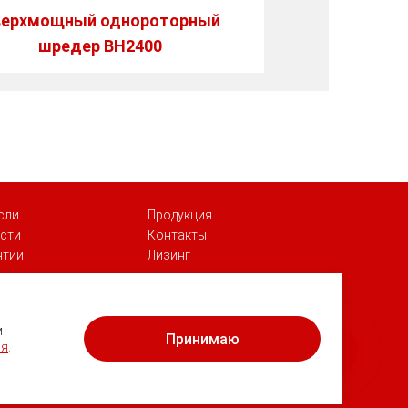
верхмощный однороторный
шредер BH2400
сли
Продукция
сти
Контакты
нтии
Лизинг
Георгий
Здравствуйте! Готов помочь Вам.
м
Принимаю
Напишите мне, если у Вас появятся
ия
.
вопросы.
ых
и
пользовательское соглашение
.