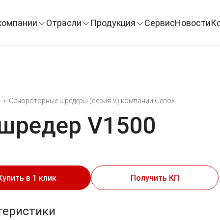
компании
Отрасли
Продукция
Сервис
Новости
К
Однороторные шредеры (серия V) компании Genox
шредер V1500
Купить в 1 клик
Получить КП
теристики