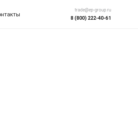
trade@ep-group.ru
онтакты
8 (800) 222-40-61