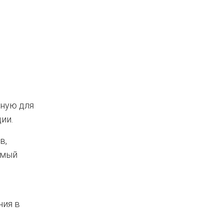
бную для
ии.
в,
емый
ния в