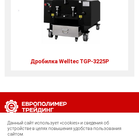
Дробилка Welltec TGP-3225P
Позвоните нам по любому вопросу:
Данный сайт использует «cookies» и сведения об
8 (800) 222-40-61
устройстве в целях повышения удобства пользования
сайтом.