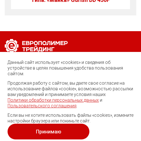
Позвоните нам по любому вопросу:
Данный сайт использует «cookies» и сведения об
8 (800) 222-40-61
устройстве в целях повышения удобства пользования
сайтом.
Ростов-на-Дону, ул. Вавилова, 59
Продолжая работу с сайтом, вы даете свое согласие на
использование файлов «cookie», возможностью рассылки
trade@ep-group.ru
вам уведомлений и принимаете условия наших
Политики обработки персональных данных
и
Пользовательского соглашения
.
Если вы не хотите использовать файлы «cookies», измените
настройки браузера или покиньте сайт.
© 2010-2024. Европолимер-Трейдинг.
Все права защищены.
Принимаю
Политика обработки персональных данных
и