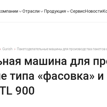
компании
Отрасли
Продукция
Сервис
Новости
К
Gurish
Пакетоделательные машины для производства пакетов 
ьная машина для пр
не типа «фасовка» 
STL 900