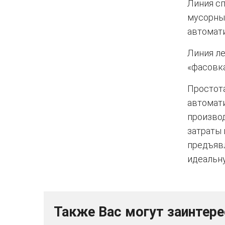
Линия сп
мусорный
автомат
Линия ле
«фасовка
Простот
автомат
произво
затраты
предъяв
идеальну
Также Вас могут заинтер