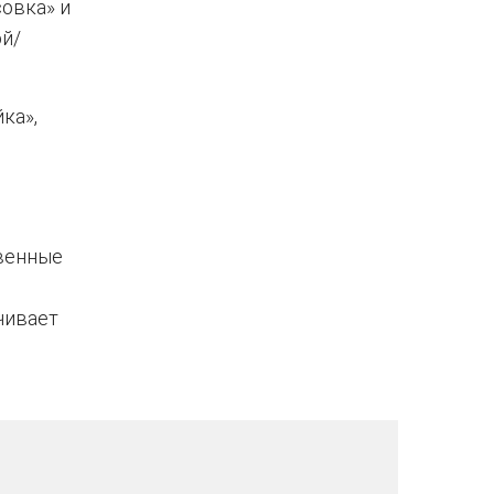
овка» и
ой/
ка»,
венные
чивает