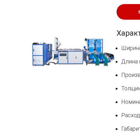
Харак
Ширина
Длина 
Произв
Толщин
Номина
Расход
Габари