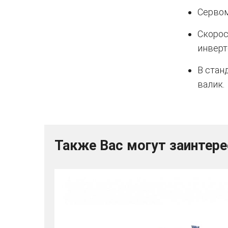
Сервом
Скорос
инверт
В стан
валик.
Также Вас могут заинтер