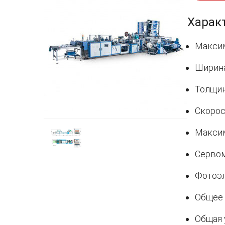
Харак
Максим
Ширина
Толщин
Скорос
Максим
Сервом
Фотоэл
Общее 
Общая 