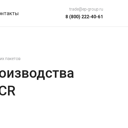
trade@ep-group.ru
онтакты
8 (800) 222-40-61
их пакетов
оизводства
 CR