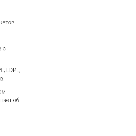
кетов
в с
E, LDPE,
в.
ном
щает об