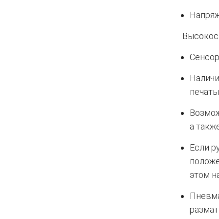
Напряж
Высокос
Сенсор
Наличи
печать
Возмож
а такж
Если р
положе
этом н
Пневма
размат