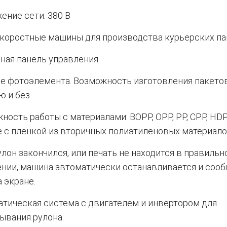
ение сети: 380 В
коростные машины для производства курьерских па
ная панель управления.
е фотоэлемента. Возможность изготовления пакето
ю и без.
ность работы с материалами: BOPP, OPP, PP, CPP, HDP
е с плёнкой из вторичных полиэтиленовых материало
улон закончился, или печать не находится в правиль
нии, машина автоматически останавливается и сооб
а экране.
тическая система с двигателем и инвертором для
ывания рулона.