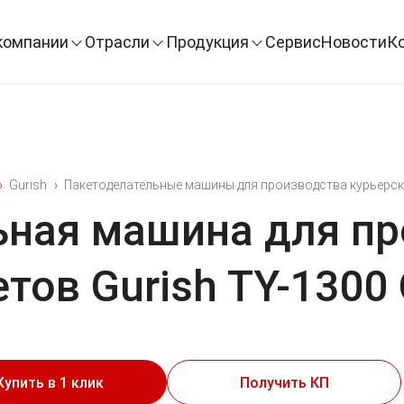
компании
Отрасли
Продукция
Сервис
Новости
К
Gurish
Пакетоделательные машины для производства курьерск
ьная машина для пр
тов Gurish TY-1300
Купить в 1 клик
Получить КП