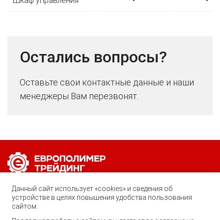
Шкаф управления
•
•
Остались вопросы?
Оставьте свои контактные данные и наши
менеджеры Вам перезвонят.
Позвоните нам по любому вопросу:
Данный сайт использует «cookies» и сведения об
8 (800) 222-40-61
устройстве в целях повышения удобства пользования
сайтом.
Ростов-на-Дону, ул. Вавилова, 59