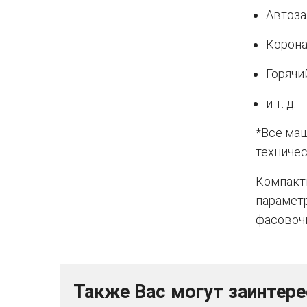
Автоза
Корона
Горячи
и т. д.
*Все ма
техниче
Компакт
параметр
фасовоч
Также Вас могут заинтер