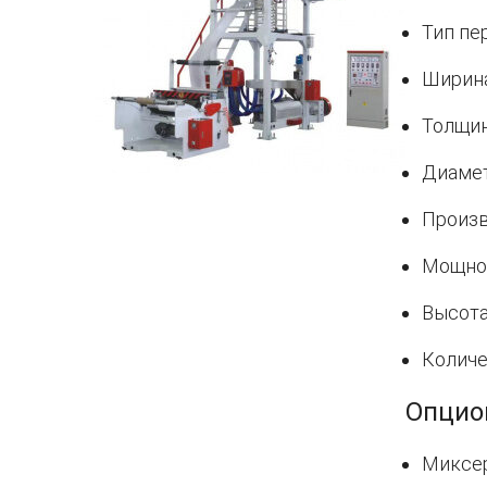
Тип пе
Ширина
Толщин
Диамет
Произв
Мощнос
Высота
Количе
Опцио
Миксер