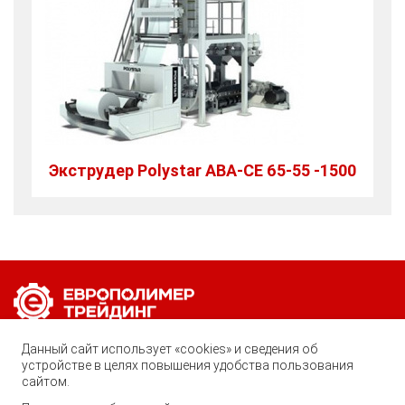
Экструдер Polystar ABA-CE 65-55 -1500
Позвоните нам по любому вопросу:
Данный сайт использует «cookies» и сведения об
устройстве в целях повышения удобства пользования
8 (800) 222-40-61
сайтом.
Ростов-на-Дону, ул. Вавилова, 59