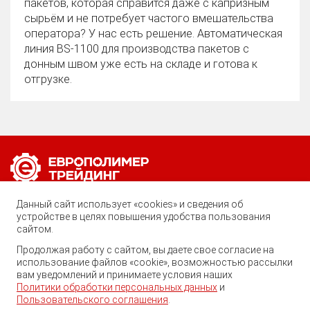
пакетов, которая справится даже с капризным
сырьём и не потребует частого вмешательства
оператора? У нас есть решение. Автоматическая
линия BS‑1100 для производства пакетов с
донным швом уже есть на складе и готова к
отгрузке.
Позвоните нам по любому вопросу:
Данный сайт использует «cookies» и сведения об
8 (800) 222-40-61
устройстве в целях повышения удобства пользования
сайтом.
Ростов-на-Дону, ул. Вавилова, 59
Продолжая работу с сайтом, вы даете свое согласие на
использование файлов «cookie», возможностью рассылки
trade@ep-group.ru
вам уведомлений и принимаете условия наших
Политики обработки персональных данных
и
Пользовательского соглашения
.